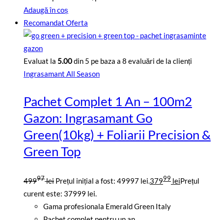
Adaugă în coș
Recomandat
Oferta
Evaluat la
5.00
din 5 pe baza a
8
evaluări de la clienți
Ingrasamant All Season
Pachet Complet 1 An – 100m2
Gazon: Ingrasamant Go
Green(10kg) + Foliarii Precision &
Green Top
97
99
499
lei
Prețul inițial a fost: 49997 lei.
379
lei
Prețul
curent este: 37999 lei.
Gama profesionala Emerald Green Italy
Pachet complet pentru un an