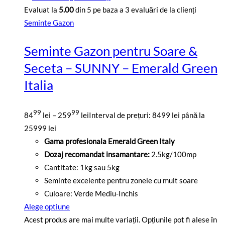
Evaluat la
5.00
din 5 pe baza a
3
evaluări de la clienți
Seminte Gazon
Seminte Gazon pentru Soare &
Seceta – SUNNY – Emerald Green
Italia
99
99
84
lei
–
259
lei
Interval de prețuri: 8499 lei până la
25999 lei
Gama profesionala Emerald Green Italy
Dozaj recomandat insamantare:
2.5kg/100mp
Cantitate: 1kg sau 5kg
Seminte excelente pentru zonele cu mult soare
Culoare: Verde Mediu-Inchis
Alege optiune
Acest produs are mai multe variații. Opțiunile pot fi alese în