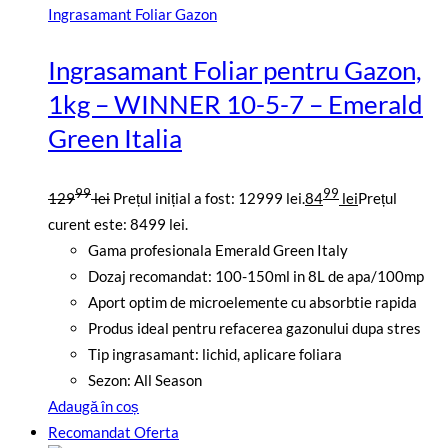
Ingrasamant Foliar Gazon
Ingrasamant Foliar pentru Gazon,
1kg – WINNER 10-5-7 – Emerald
Green Italia
99
99
129
lei
Prețul inițial a fost: 12999 lei.
84
lei
Prețul
curent este: 8499 lei.
Gama profesionala Emerald Green Italy
Dozaj recomandat: 100-150ml in 8L de apa/100mp
Aport optim de microelemente cu absorbtie rapida
Produs ideal pentru refacerea gazonului dupa stres
Tip ingrasamant: lichid, aplicare foliara
Sezon: All Season
Adaugă în coș
Recomandat
Oferta