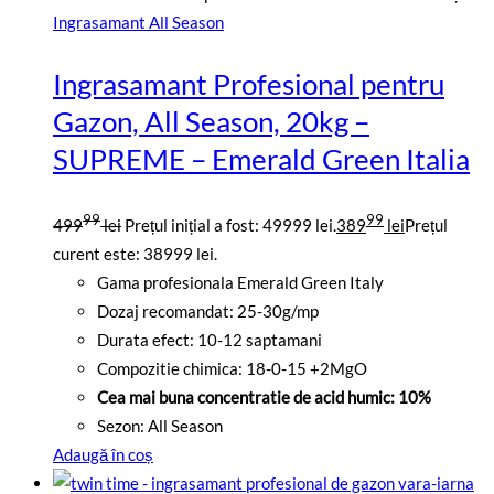
Ingrasamant All Season
Ingrasamant Profesional pentru
Gazon, All Season, 20kg –
SUPREME – Emerald Green Italia
99
99
499
lei
Prețul inițial a fost: 49999 lei.
389
lei
Prețul
curent este: 38999 lei.
Gama profesionala Emerald Green Italy
Dozaj recomandat: 25-30g/mp
Durata efect: 10-12 saptamani
Compozitie chimica: 18-0-15 +2MgO
Cea mai buna concentratie de acid humic: 10%
Sezon: All Season
Adaugă în coș