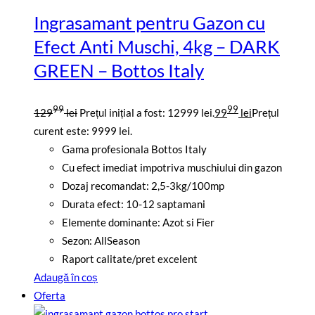
Ingrasamant pentru Gazon cu
Efect Anti Muschi, 4kg – DARK
GREEN – Bottos Italy
99
99
129
lei
Prețul inițial a fost: 12999 lei.
99
lei
Prețul
curent este: 9999 lei.
Gama profesionala Bottos Italy
Cu efect imediat impotriva muschiului din gazon
Dozaj recomandat: 2,5-3kg/100mp
Durata efect: 10-12 saptamani
Elemente dominante: Azot si Fier
Sezon: AllSeason
Raport calitate/pret excelent
Adaugă în coș
Oferta