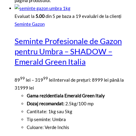
pagina produsului.
Evaluat la
5.00
din 5 pe baza a
19
evaluări de la clienți
Seminte Gazon
Seminte Profesionale de Gazon
pentru Umbra – SHADOW –
Emerald Green Italia
99
99
89
lei
–
319
lei
Interval de prețuri: 8999 lei până la
31999 lei
Gama rezidentiala Emerald Green Italy
Dozaj recomandat:
2.5kg/100 mp
Cantitate: 1kg sau 5kg
Tip seminte: Umbra
Culoare: Verde Inchis