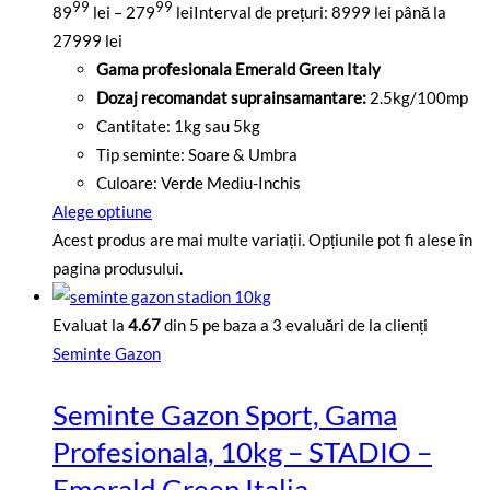
99
99
89
lei
–
279
lei
Interval de prețuri: 8999 lei până la
27999 lei
Gama profesionala Emerald Green Italy
Dozaj recomandat suprainsamantare:
2.5kg/100mp
Cantitate: 1kg sau 5kg
Tip seminte: Soare & Umbra
Culoare: Verde Mediu-Inchis
Alege optiune
Acest produs are mai multe variații. Opțiunile pot fi alese în
pagina produsului.
Evaluat la
4.67
din 5 pe baza a
3
evaluări de la clienți
Seminte Gazon
Seminte Gazon Sport, Gama
Profesionala, 10kg – STADIO –
Emerald Green Italia