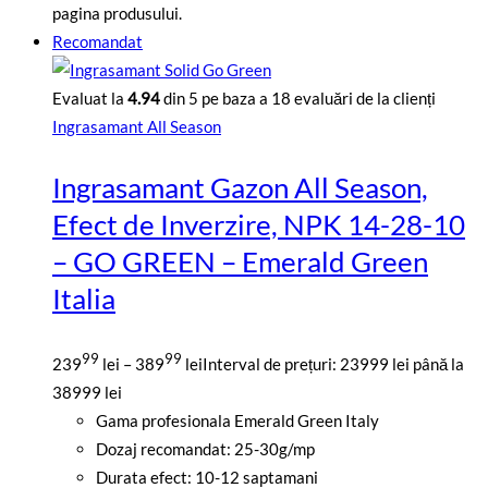
pagina produsului.
Recomandat
Evaluat la
4.94
din 5 pe baza a
18
evaluări de la clienți
Ingrasamant All Season
Ingrasamant Gazon All Season,
Efect de Inverzire, NPK 14-28-10
– GO GREEN – Emerald Green
Italia
99
99
239
lei
–
389
lei
Interval de prețuri: 23999 lei până la
38999 lei
Gama profesionala Emerald Green Italy
Dozaj recomandat: 25-30g/mp
Durata efect: 10-12 saptamani