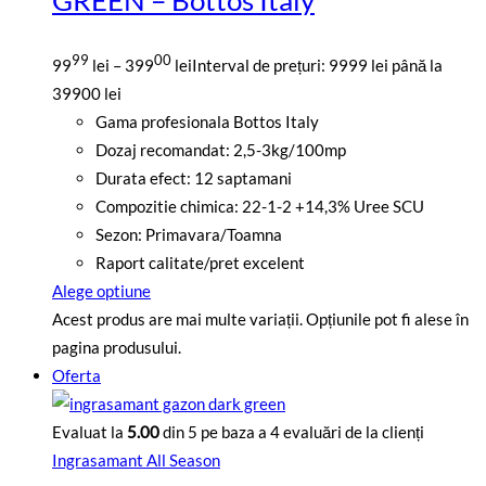
GREEN – Bottos Italy
99
00
99
lei
–
399
lei
Interval de prețuri: 9999 lei până la
39900 lei
Gama profesionala Bottos Italy
Dozaj recomandat: 2,5-3kg/100mp
Durata efect: 12 saptamani
Compozitie chimica: 22-1-2 +14,3% Uree SCU
Sezon: Primavara/Toamna
Raport calitate/pret excelent
Alege optiune
Acest produs are mai multe variații. Opțiunile pot fi alese în
pagina produsului.
Oferta
Evaluat la
5.00
din 5 pe baza a
4
evaluări de la clienți
Ingrasamant All Season