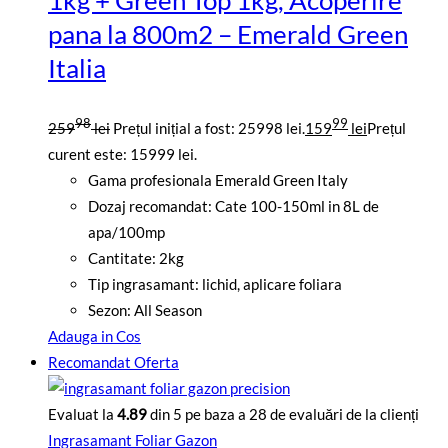
pana la 800m2 – Emerald Green
Italia
98
99
259
lei
Prețul inițial a fost: 25998 lei.
159
lei
Prețul
curent este: 15999 lei.
Gama profesionala Emerald Green Italy
Dozaj recomandat: Cate 100-150ml in 8L de
apa/100mp
Cantitate: 2kg
Tip ingrasamant: lichid, aplicare foliara
Sezon: All Season
Adauga in Cos
Recomandat
Oferta
Evaluat la
4.89
din 5 pe baza a
28
de evaluări de la clienți
Ingrasamant Foliar Gazon