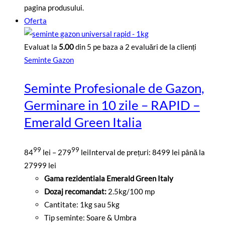
pagina produsului.
Oferta
Evaluat la
5.00
din 5 pe baza a
2
evaluări de la clienți
Seminte Gazon
Seminte Profesionale de Gazon,
Germinare in 10 zile – RAPID –
Emerald Green Italia
99
99
84
lei
–
279
lei
Interval de prețuri: 8499 lei până la
27999 lei
Gama rezidentiala Emerald Green Italy
Dozaj recomandat:
2.5kg/100 mp
Cantitate: 1kg sau 5kg
Tip seminte: Soare & Umbra