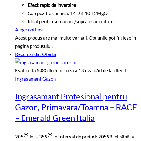
Efect rapid de inverzire
Compozitie chimica: 14-28-10 +2MgO
Ideal pentru semanare/suprainsamantare
Alege optiune
Acest produs are mai multe variații. Opțiunile pot fi alese în
pagina produsului.
Recomandat
Oferta
Evaluat la
5.00
din 5 pe baza a
18
evaluări de la clienți
Ingrasamant Gazon
Ingrasamant Profesional pentru
Gazon, Primavara/Toamna – RACE
– Emerald Green Italia
99
99
205
lei
–
359
lei
Interval de prețuri: 20599 lei până la