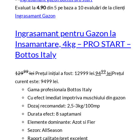
Evaluat la
4.90
din 5 pe baza a
10
evaluări de la clienți
Ingrasamant Gazon
Ingrasamant pentru Gazon la
Insamantare, 4kg – PRO START –
Bottos Italy
99
99
129
lei
Prețul inițial a fost: 12999 lei.
94
lei
Prețul
curent este: 9499 lei.
Gama profesionala Bottos Italy
Cu efect imediat impotriva muschiului din gazon
Dozaj recomandat: 2,5-3kg/100mp
Durata efect: 8 saptamani
Elemente dominante: Azot si Fier
Sezon: AllSeason
Raport calitate/pret excelent