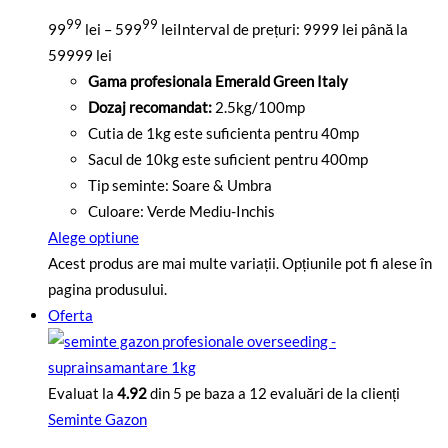
99
99
99
lei
–
599
lei
Interval de prețuri: 9999 lei până la
59999 lei
Gama profesionala Emerald Green Italy
Dozaj recomandat:
2.5kg/100mp
Cutia de 1kg este suficienta pentru 40mp
Sacul de 10kg este suficient pentru 400mp
Tip seminte: Soare & Umbra
Culoare: Verde Mediu-Inchis
Alege optiune
Acest produs are mai multe variații. Opțiunile pot fi alese în
pagina produsului.
Oferta
Evaluat la
4.92
din 5 pe baza a
12
evaluări de la clienți
Seminte Gazon