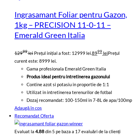
Ingrasamant Foliar pentru Gazon,
1kg – PRECISION 11-0-11 –
Emerald Green Italia
99
99
129
lei
Prețul inițial a fost: 12999 lei.
89
lei
Prețul
curent este: 8999 lei.
Gama profesionala Emerald Green Italia
Produs ideal pentru intretinerea gazonului
Contine azot si potasiu in proportie de 1:1
Utilizat in intretinerea terenurilor de fotbal
Dozaj recomandat: 100-150ml in 7-8L de apa/100mp
Adaugă în coș
Recomandat
Oferta
Evaluat la
4.88
din 5 pe baza a
17
evaluări de la clienți