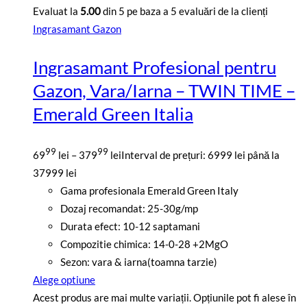
Evaluat la
5.00
din 5 pe baza a
5
evaluări de la clienți
Ingrasamant Gazon
Ingrasamant Profesional pentru
Gazon, Vara/Iarna – TWIN TIME –
Emerald Green Italia
99
99
69
lei
–
379
lei
Interval de prețuri: 6999 lei până la
37999 lei
Gama profesionala Emerald Green Italy
Dozaj recomandat: 25-30g/mp
Durata efect: 10-12 saptamani
Compozitie chimica: 14-0-28 +2MgO
Sezon: vara & iarna(toamna tarzie)
Alege optiune
Acest produs are mai multe variații. Opțiunile pot fi alese în