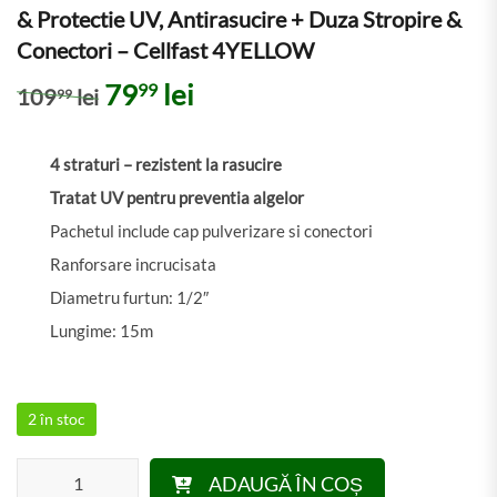
& Protectie UV, Antirasucire + Duza Stropire &
Conectori – Cellfast 4YELLOW
Prețul inițial a fost: 10999 lei.
Prețul curent este: 7999 
79
lei
99
109
lei
99
4 straturi – rezistent la rasucire
Tratat UV pentru preventia algelor
Pachetul include cap pulverizare si conectori
Ranforsare incrucisata
Diametru furtun: 1/2″
Lungime: 15m
2 în stoc
Cantitate Set Furtun pentru Gradina 1/2" 15m, 4 Straturi & Prote
ADAUGĂ ÎN COȘ