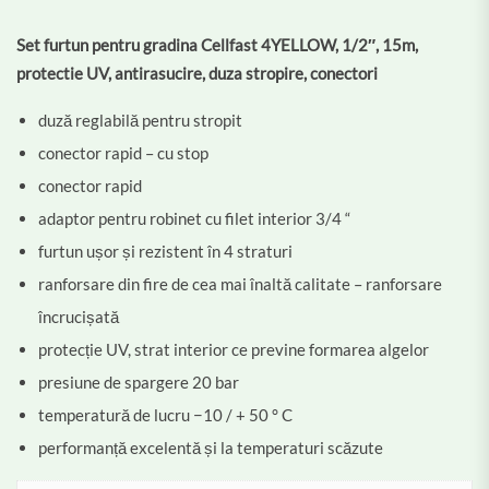
Set furtun pentru gradina Cellfast 4YELLOW, 1/2″, 15m,
protectie UV, antirasucire, duza stropire, conectori
duză reglabilă pentru stropit
conector rapid – cu stop
conector rapid
adaptor pentru robinet cu filet interior 3/4 “
furtun ușor și rezistent în 4 straturi
ranforsare din fire de cea mai înaltă calitate – ranforsare
încrucișată
protecție UV, strat interior ce previne formarea algelor
presiune de spargere 20 bar
temperatură de lucru −10 / + 50 ° C
performanță excelentă și la temperaturi scăzute