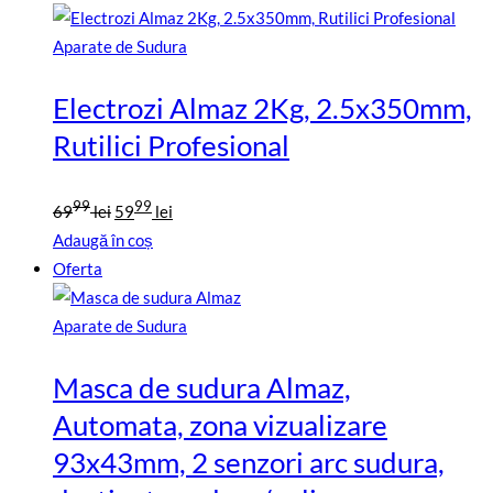
fost:
8999
10999
lei.
Aparate de Sudura
lei.
Electrozi Almaz 2Kg, 2.5x350mm,
Rutilici Profesional
Prețul
Prețul
99
99
69
lei
59
lei
inițial
curent
Adaugă în coș
a
este:
Oferta
fost:
5999
6999
lei.
Aparate de Sudura
lei.
Masca de sudura Almaz,
Automata, zona vizualizare
93x43mm, 2 senzori arc sudura,