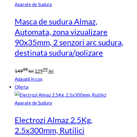
Aparate de Sudura
Masca de sudura Almaz,
Automata, zona vizualizare
90x35mm, 2 senzori arc sudura,
destinata sudura/polizare
Prețul
Prețul
99
99
149
lei
129
lei
inițial
curent
Adaugă în coș
a
este:
Oferta
fost:
12999
14999
lei.
Aparate de Sudura
lei.
Electrozi Almaz 2.5Kg,
2.5x300mm, Rutilici