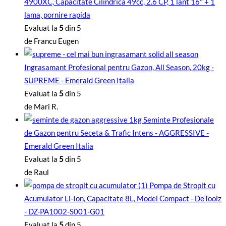
4900XC, Capacitate Cilindrica 49cc, 2.6 CP, 1 lant 16" + 1
lama, pornire rapida
Evaluat la
5
din 5
de Francu Eugen
Ingrasamant Profesional pentru Gazon, All Season, 20kg -
SUPREME - Emerald Green Italia
Evaluat la
5
din 5
de Mari R.
Seminte Profesionale
de Gazon pentru Seceta & Trafic Intens - AGGRESSIVE -
Emerald Green Italia
Evaluat la
5
din 5
de Raul
Pompa de Stropit cu
Acumulator Li-Ion, Capacitate 8L, Model Compact - DeToolz
- DZ-PA1002-S001-G01
Evaluat la
5
din 5