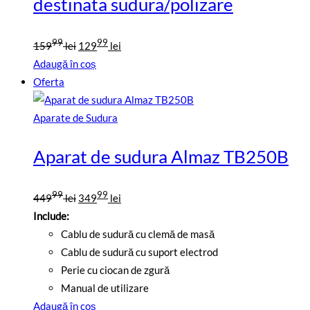
destinata sudura/polizare
Prețul
Prețul
99
99
159
lei
129
lei
inițial
curent
Adaugă în coș
a
este:
Oferta
fost:
12999
15999
lei.
Aparate de Sudura
lei.
Aparat de sudura Almaz TB250B
Prețul
Prețul
99
99
449
lei
349
lei
inițial
curent
Include:
a
este:
Cablu de sudură cu clemă de masă
fost:
34999
Cablu de sudură cu suport electrod
44999
lei.
Perie cu ciocan de zgură
lei.
Manual de utilizare
Adaugă în coș