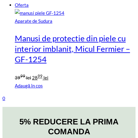
Oferta
Aparate de Sudura
Manusi de protectie din piele cu
interior imblanit, Micul Fermier –
GF-1254
Prețul
Prețul
99
99
39
lei
28
lei
inițial
curent
Adaugă în coș
a
este:
0
fost:
2899
3999
lei.
lei.
5% REDUCERE LA PRIMA
COMANDA