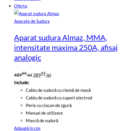
Oferta
Aparate de Sudura
Aparat sudura Almaz, MMA,
intensitate maxima 250A, afisaj
analogic
Prețul
Prețul
99
99
489
lei
389
lei
inițial
curent
Include:
a
este:
Cablu de sudură cu clemă de masă
fost:
38999
Cablu de sudură cu suport electrod
48999
lei.
Perie cu ciocan de zgură
lei.
Manual de utilizare
Mască de sudură
Adaugă în coș