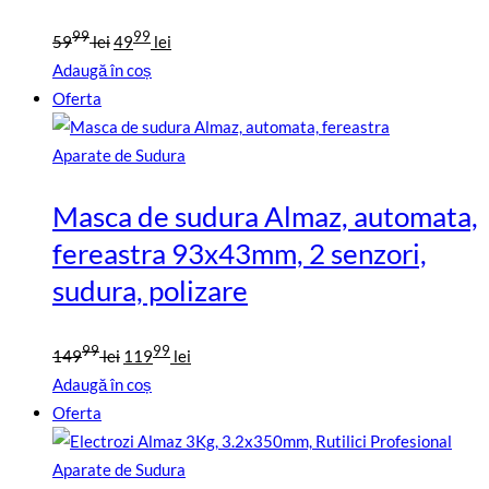
Prețul
Prețul
99
99
59
lei
49
lei
inițial
curent
Adaugă în coș
a
este:
Oferta
fost:
4999
5999
lei.
Aparate de Sudura
lei.
Masca de sudura Almaz, automata,
fereastra 93x43mm, 2 senzori,
sudura, polizare
Prețul
Prețul
99
99
149
lei
119
lei
inițial
curent
Adaugă în coș
a
este:
Oferta
fost:
11999
14999
lei.
Aparate de Sudura