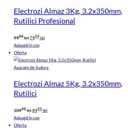
lei.
Electrozi Almaz 3Kg, 3.2x350mm,
Rutilici Profesional
Prețul
Prețul
99
99
99
lei
79
lei
inițial
curent
Adaugă în coș
a
este:
Oferta
fost:
7999
9999
lei.
Aparate de Sudura
lei.
Electrozi Almaz 5Kg, 3.2x350mm,
Rutilici
Prețul
Prețul
99
99
109
lei
89
lei
inițial
curent
Adaugă în coș
a
este:
Oferta