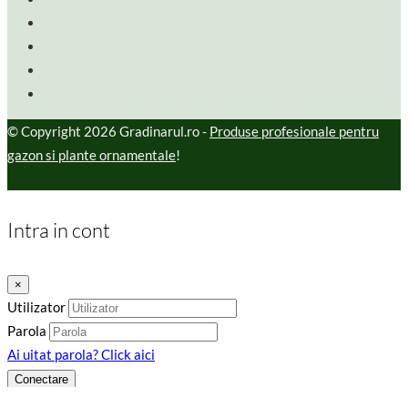
© Copyright 2026 Gradinarul.ro -
Produse profesionale pentru
gazon si plante ornamentale
!
Intra in cont
×
Utilizator
Parola
Ai uitat parola? Click aici