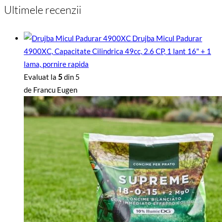
Ultimele recenzii
Drujba Micul Padurar
4900XC, Capacitate Cilindrica 49cc, 2.6 CP, 1 lant 16" + 1
lama, pornire rapida
Evaluat la
5
din 5
de Francu Eugen