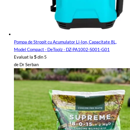
Pompa de Stropit cu Acumulator Li-Ion, Capacitate 8L,
Model Compact - DeToolz - DZ-PA1002-S001-G01
Evaluat la
5
din 5
de Dr Serban