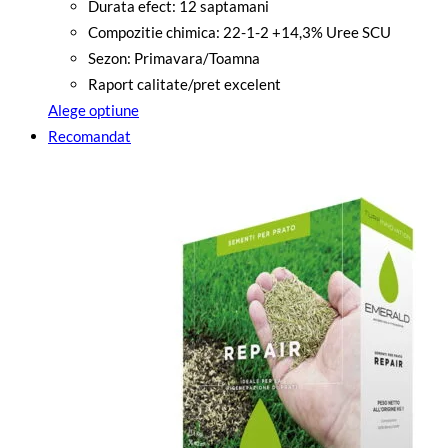
9999
Durata efect: 12 saptamani
lei
Compozitie chimica: 22-1-2 +14,3% Uree SCU
până
Sezon: Primavara/Toamna
la
Raport calitate/pret excelent
39900
Alege optiune
lei
Acest
Recomandat
produs
are
mai
multe
variații.
Opțiunile
pot
fi
alese
în
pagina
produsului.