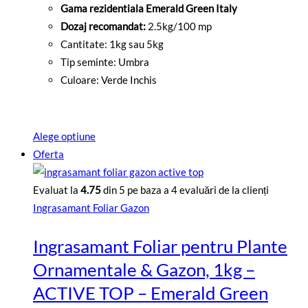
de
Gama rezidentiala Emerald Green Italy
prețuri:
Dozaj recomandat:
2.5kg/100 mp
8999
Cantitate: 1kg sau 5kg
lei
Tip seminte: Umbra
până
Culoare: Verde Inchis
la
31999
lei
Alege optiune
Acest
Oferta
produs
are
Evaluat la
4.75
din 5 pe baza a
4
evaluări de la clienți
mai
Ingrasamant Foliar Gazon
multe
Ingrasamant Foliar pentru Plante
variații.
Opțiunile
Ornamentale & Gazon, 1kg –
pot
ACTIVE TOP – Emerald Green
fi