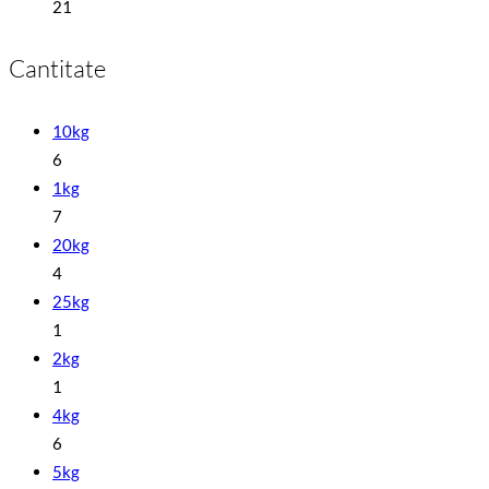
21
Cantitate
10kg
6
1kg
7
20kg
4
25kg
1
2kg
1
4kg
6
5kg