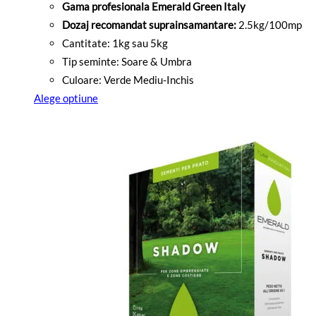
de
Gama profesionala Emerald Green Italy
prețuri:
Dozaj recomandat suprainsamantare:
2.5kg/100mp
8999
Cantitate: 1kg sau 5kg
lei
Tip seminte: Soare & Umbra
până
Culoare: Verde Mediu-Inchis
la
Alege optiune
27999
Acest
lei
produs
are
mai
multe
variații.
Opțiunile
pot
fi
alese
în