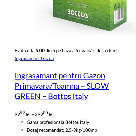
Evaluat la
5.00
din 5 pe baza a
5
evaluări de la clienți
Ingrasamant Gazon
Ingrasamant pentru Gazon
Primavara/Toamna – SLOW
GREEN – Bottos Italy
Interval
99
00
99
lei
–
399
lei
de
Gama profesionala Bottos Italy
prețuri:
Dozaj recomandat: 2,5-3kg/100mp