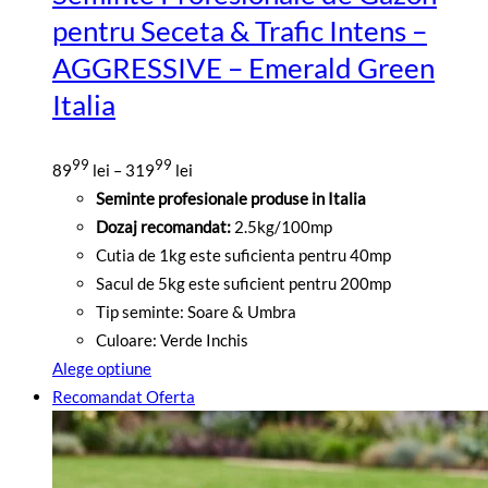
pentru Seceta & Trafic Intens –
AGGRESSIVE – Emerald Green
Italia
Interval
99
99
89
lei
–
319
lei
de
Seminte profesionale produse in Italia
prețuri:
Dozaj recomandat:
2.5kg/100mp
8999
Cutia de 1kg este suficienta pentru 40mp
lei
Sacul de 5kg este suficient pentru 200mp
până
Tip seminte: Soare & Umbra
la
Culoare: Verde Inchis
31999
Alege optiune
lei
Acest
Recomandat
Oferta
produs
are
mai