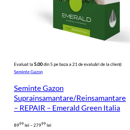
Evaluat la
5.00
din 5 pe baza a
21
de evaluări de la clienți
Seminte Gazon
Seminte Gazon
Suprainsamantare/Reinsamantare
– REPAIR – Emerald Green Italia
Interval
99
99
89
lei
–
279
lei