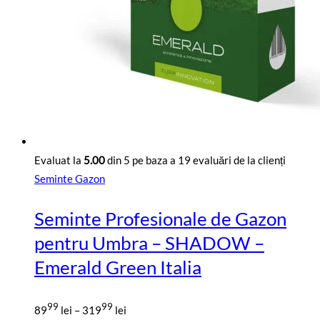
pagina
produsului.
Evaluat la
5.00
din 5 pe baza a
19
evaluări de la clienți
Seminte Gazon
Seminte Profesionale de Gazon
pentru Umbra – SHADOW –
Emerald Green Italia
Interval
99
99
89
lei
–
319
lei