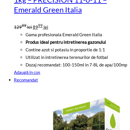
Emerald Green Italia
Prețul
Prețul
99
99
129
lei
89
lei
inițial
curent
Gama profesionala Emerald Green Italia
a
este:
Produs ideal pentru intretinerea gazonului
fost:
8999
Contine azot si potasiu in proportie de 1:1
12999
lei.
Utilizat in intretinerea terenurilor de fotbal
lei.
Dozaj recomandat: 100-150ml in 7-8L de apa/100mp
Adaugă în coș
Recomandat