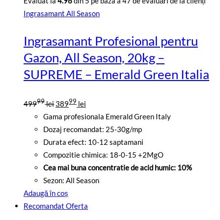
Evaluat la
4.98
din 5 pe baza a
47
de evaluări de la clienți
Ingrasamant All Season
Ingrasamant Profesional pentru
Gazon, All Season, 20kg –
SUPREME – Emerald Green Italia
Prețul
Prețul
99
99
499
lei
389
lei
inițial
curent
Gama profesionala Emerald Green Italy
a
este:
Dozaj recomandat: 25-30g/mp
fost:
38999
Durata efect: 10-12 saptamani
49999
lei.
Compozitie chimica: 18-0-15 +2MgO
lei.
Cea mai buna concentratie de acid humic: 10%
Sezon: All Season
Adaugă în coș
Recomandat
Oferta