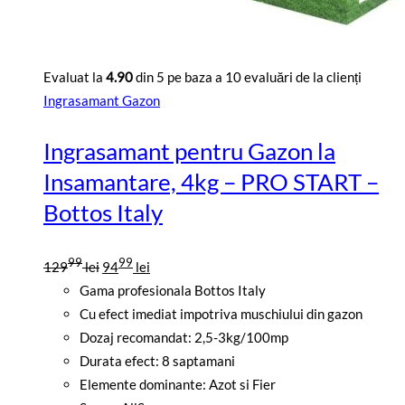
Evaluat la
4.90
din 5 pe baza a
10
evaluări de la clienți
Ingrasamant Gazon
Ingrasamant pentru Gazon la
Insamantare, 4kg – PRO START –
Bottos Italy
Prețul
Prețul
99
99
129
lei
94
lei
inițial
curent
Gama profesionala Bottos Italy
a
este:
Cu efect imediat impotriva muschiului din gazon
fost:
9499
Dozaj recomandat: 2,5-3kg/100mp
12999
lei.
Durata efect: 8 saptamani
lei.
Elemente dominante: Azot si Fier