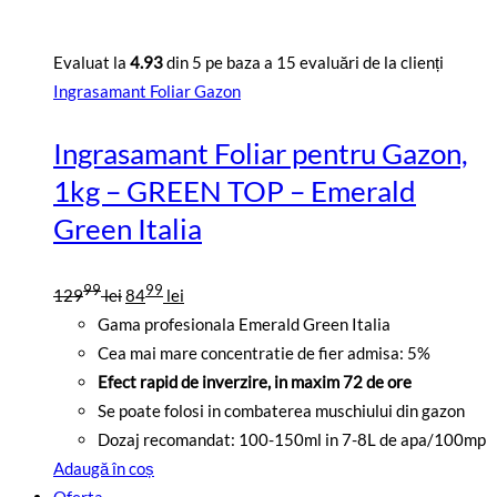
Evaluat la
4.93
din 5 pe baza a
15
evaluări de la clienți
Ingrasamant Foliar Gazon
Ingrasamant Foliar pentru Gazon,
1kg – GREEN TOP – Emerald
Green Italia
Prețul
Prețul
99
99
129
lei
84
lei
inițial
curent
Gama profesionala Emerald Green Italia
a
este:
Cea mai mare concentratie de fier admisa: 5%
fost:
8499
Efect rapid de inverzire, in maxim 72 de ore
12999
lei.
Se poate folosi in combaterea muschiului din gazon
lei.
Dozaj recomandat: 100-150ml in 7-8L de apa/100mp
Adaugă în coș