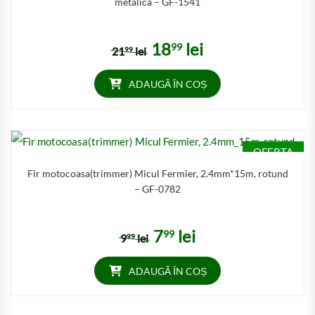
metalica – GF-1541
18
lei
99
Prețul inițial a fost: 2199 lei.
Prețul curent este: 1899 lei
21
lei
99
ADAUGĂ ÎN COȘ
OFERTA
Fir motocoasa(trimmer) Micul Fermier, 2.4mm*15m, rotund
– GF-0782
7
lei
99
Prețul inițial a fost: 999 lei.
Prețul curent este: 799 lei.
9
lei
99
ADAUGĂ ÎN COȘ