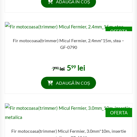
ADAUGĂ ÎN COȘ
OFERTA
Fir motocoasa(trimmer) Micul Fermier, 2.4mm*15m, stea –
GF-0790
5
lei
99
Prețul inițial a fost: 790 lei.
Prețul curent este: 599 lei.
7
lei
90
ADAUGĂ ÎN COȘ
OFERTA
Fir motocoasa(trimmer) Micul Fermier, 3.0mm*10m, insertie