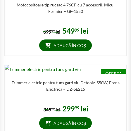
Motocositoare tip rucsac 4.76CP cu 7 accesorii, Micul
Fermier – GF-1550
549
lei
99
Prețul inițial a fost: 69999 lei.
Prețul curent este: 54999 
699
lei
99
ADAUGĂ ÎN COȘ
OFERTA
Trimmer electric pentru tuns gard viu Detoolz, 550W, Frana
Electrica – DZ-SE215
299
lei
99
Prețul inițial a fost: 34999 lei.
Prețul curent este: 29999 
349
lei
99
ADAUGĂ ÎN COȘ