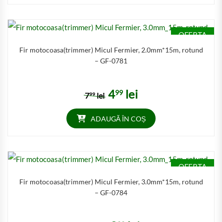
OFERTA
Fir motocoasa(trimmer) Micul Fermier, 2.0mm*15m, rotund
– GF-0781
4
lei
99
Prețul inițial a fost: 799 lei.
Prețul curent este: 499 lei.
7
lei
99
ADAUGĂ ÎN COȘ
OFERTA
Fir motocoasa(trimmer) Micul Fermier, 3.0mm*15m, rotund
– GF-0784