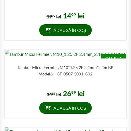
14
lei
99
Prețul inițial a fost: 1999 lei.
Prețul curent este: 1499 lei
19
lei
99
ADAUGĂ ÎN COȘ
OFERTA
Tambur Micul Fermier, M10*1.25 2F 2.4mm*2.4m BP
Model6 – GF-0507-S001-G02
26
lei
99
Prețul inițial a fost: 3499 lei.
Prețul curent este: 2699 lei
34
lei
99
ADAUGĂ ÎN COȘ