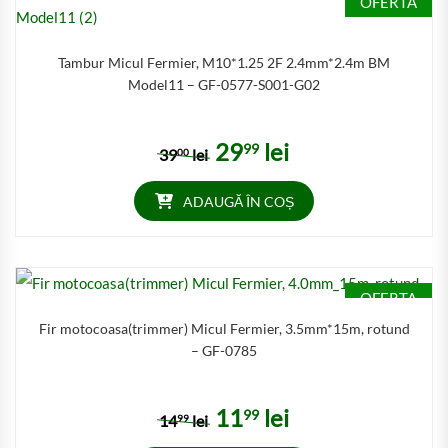
OFERTA
Tambur Micul Fermier, M10*1.25 2F 2.4mm*2.4m BM
Model11 – GF-0577-S001-G02
29
lei
99
Prețul inițial a fost: 3900 lei.
Prețul curent este: 2999 lei
39
lei
00
ADAUGĂ ÎN COȘ
OFERTA
Fir motocoasa(trimmer) Micul Fermier, 3.5mm*15m, rotund
– GF-0785
11
lei
99
Prețul inițial a fost: 1499 lei.
Prețul curent este: 1199 lei
14
lei
99