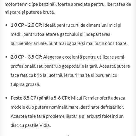
motor termic (pe benzină), foarte apreciate pentru libertatea de
mișcare și puterea brută.
1.0 CP – 2.0 CP:
Ideală pentru curți de dimensiuni mici și
medii, pentru toaletarea gazonului și îndepărtarea
buruienilor anuale. Sunt mai ușoare și mai puțin obositoare.
2.0 CP – 3.5 CP:
Alegerea excelentă pentru utilizare semi-
profesională sau pentru o gospodărie la țară. Această putere
face față cu brio la lucernă, ierburi înalte și buruieni cu
tulpină groasă.
Peste 3.5 CP (până la 5-6 CP):
Micul Fermier oferă adesea
modele cu o putere nominală mare, destinate defrișărilor.
Acestea taie fără probleme lăstăriș și arbuști folosind un
disc cu pastile Vidia.