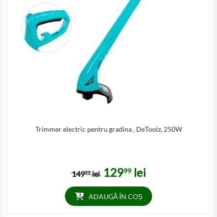
Trimmer electric pentru gradina , DeToolz, 250W
129
lei
99
Prețul inițial a fost: 14999 lei.
Prețul curent este: 12999 
149
lei
99
ADAUGĂ ÎN COȘ