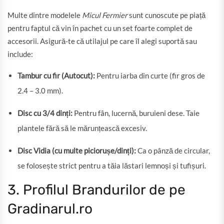
Multe dintre modelele
Micul Fermier
sunt cunoscute pe piață
pentru faptul că vin în pachet cu un set foarte complet de
accesorii. Asigură-te că utilajul pe care îl alegi suportă sau
include:
Tambur cu fir (Autocut):
Pentru iarba din curte (fir gros de
2.4 – 3.0 mm).
Disc cu 3/4 dinți:
Pentru fân, lucernă, buruieni dese. Taie
plantele fără să le mărunțească excesiv.
Disc Vidia (cu multe piciorușe/dinți):
Ca o pânză de circular,
se folosește strict pentru a tăia lăstari lemnoși și tufișuri.
3. Profilul Brandurilor de pe
Gradinarul.ro