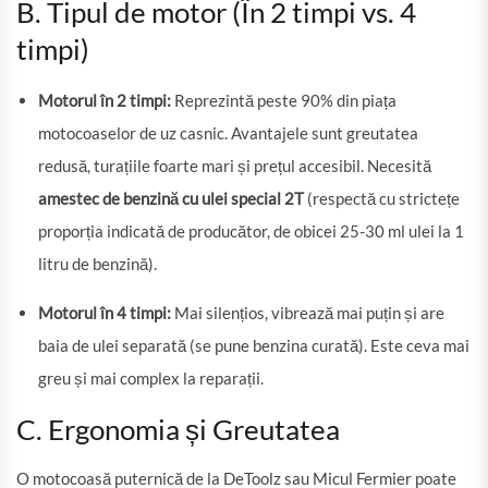
B. Tipul de motor (În 2 timpi vs. 4
timpi)
Motorul în 2 timpi:
Reprezintă peste 90% din piața
motocoaselor de uz casnic. Avantajele sunt greutatea
redusă, turațiile foarte mari și prețul accesibil. Necesită
amestec de benzină cu ulei special 2T
(respectă cu strictețe
proporția indicată de producător, de obicei 25-30 ml ulei la 1
litru de benzină).
Motorul în 4 timpi:
Mai silențios, vibrează mai puțin și are
baia de ulei separată (se pune benzina curată). Este ceva mai
greu și mai complex la reparații.
C. Ergonomia și Greutatea
O motocoasă puternică de la DeToolz sau Micul Fermier poate