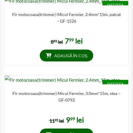
OFERTA
Fir motocoasa(trimmer) Micul Fermier, 2.4mm*15m, patrat
– GF-1526
7
lei
99
Prețul inițial a fost: 899 lei.
Prețul curent este: 799 lei.
8
lei
99
ADAUGĂ ÎN COȘ
OFERTA
Fir motocoasa(trimmer) Micul Fermier, 3.0mm*15m, stea –
GF-0792
9
lei
99
Prețul inițial a fost: 1199 lei.
Prețul curent este: 999 lei.
11
lei
99