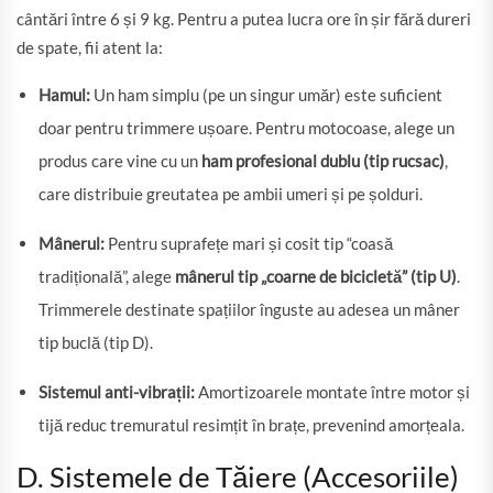
cântări între 6 și 9 kg. Pentru a putea lucra ore în șir fără dureri
de spate, fii atent la:
Hamul:
Un ham simplu (pe un singur umăr) este suficient
doar pentru trimmere ușoare. Pentru motocoase, alege un
produs care vine cu un
ham profesional dublu (tip rucsac)
,
care distribuie greutatea pe ambii umeri și pe șolduri.
Mânerul:
Pentru suprafețe mari și cosit tip “coasă
tradițională”, alege
mânerul tip „coarne de bicicletă” (tip U)
.
Trimmerele destinate spațiilor înguste au adesea un mâner
tip buclă (tip D).
Sistemul anti-vibrații:
Amortizoarele montate între motor și
tijă reduc tremuratul resimțit în brațe, prevenind amorțeala.
D. Sistemele de Tăiere (Accesoriile)