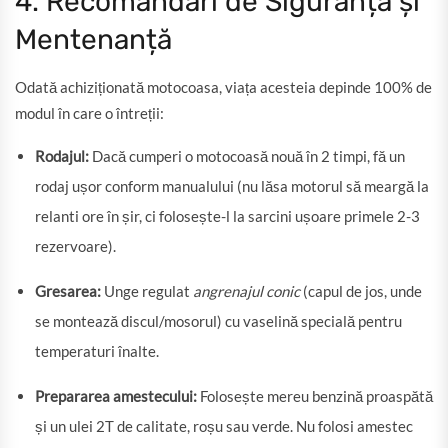
4. Recomandări de Siguranță și
Mentenanță
Odată achiziționată motocoasa, viața acesteia depinde 100% de
modul în care o întreții:
Rodajul:
Dacă cumperi o motocoasă nouă în 2 timpi, fă un
rodaj ușor conform manualului (nu lăsa motorul să meargă la
relanti ore în șir, ci folosește-l la sarcini ușoare primele 2-3
rezervoare).
Gresarea:
Unge regulat
angrenajul conic
(capul de jos, unde
se montează discul/mosorul) cu vaselină specială pentru
temperaturi înalte.
Prepararea amestecului:
Folosește mereu benzină proaspătă
și un ulei 2T de calitate, roșu sau verde. Nu folosi amestec