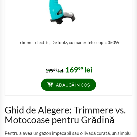
Trimmer electric, DeToolz, cu maner telescopic 350W
169
lei
99
Prețul inițial a fost: 19999 lei.
Prețul curent este: 16999 
199
lei
99
ADAUGĂ ÎN COȘ
Ghid de Alegere: Trimmere vs.
Motocoase pentru Grădină
Pentru a avea un gazon impecabil sau o livadă curată, un simplu