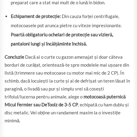
preparat care a stat mai mult de o lună în bidon.
Echipament de protecție:
Din cauza forței centrifugale,
motocoasele pot arunca pietre cu viteze impresionante.
Poartă obligatoriu ochelari de protecție sau vizieră,
pantaloni lungi și încălțăminte închisă.
Concluzie
Dacă ai o curte cu gazon amenajat și doar câteva
borduri de curățat, orientează-te spre modelele mai ușoare din
listă (trimmere sau motocoase cu motor mai mic de 2 CP). În
schimb, dacă locuiești la curte și ai de defrișat un teren lăsat în
paragină, o livadă sau pur și simplu vrei să cosești
trifoiul/lucerna pentru animale, alege o
motocoasă puternică
Micul Fermier sau DeToolz de 3-5 CP
, echipată cu ham dublu și
disc metalic. Vei obține un randament maxim la o investiție
minimă.