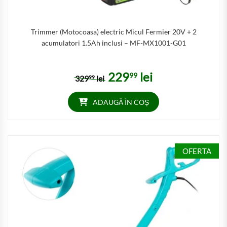
Trimmer (Motocoasa) electric Micul Fermier 20V + 2
acumulatori 1.5Ah inclusi – MF-MX1001-G01
229
lei
99
Prețul inițial a fost: 32999 lei.
Prețul curent este: 22999 
329
lei
99
ADAUGĂ ÎN COȘ
OFERTA