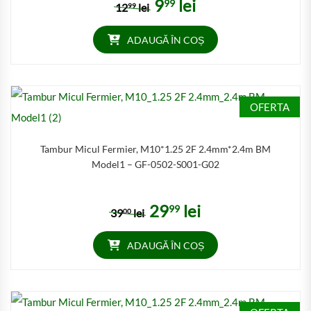
9
lei
99
Prețul inițial a fost: 1299 lei.
Prețul curent este: 999 lei.
12
lei
99
ADAUGĂ ÎN COȘ
OFERTA
Tambur Micul Fermier, M10*1.25 2F 2.4mm*2.4m BM
Model1 – GF-0502-S001-G02
29
lei
99
Prețul inițial a fost: 3900 lei.
Prețul curent este: 2999 lei
39
lei
00
ADAUGĂ ÎN COȘ