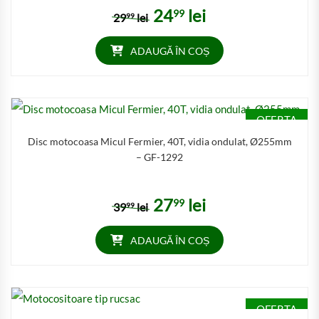
24
lei
99
Prețul inițial a fost: 2999 lei.
Prețul curent este: 2499 lei
29
lei
99
ADAUGĂ ÎN COȘ
OFERTA
Disc motocoasa Micul Fermier, 40T, vidia ondulat, Ø255mm
– GF-1292
27
lei
99
Prețul inițial a fost: 3999 lei.
Prețul curent este: 2799 lei
39
lei
99
ADAUGĂ ÎN COȘ
OFERTA