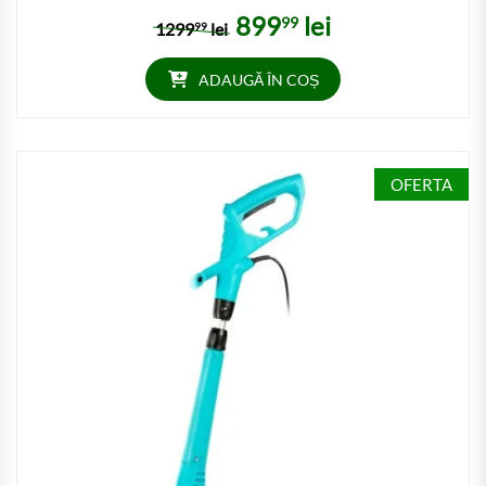
899
lei
99
Prețul inițial a fost: 129999 lei.
Prețul curent este: 89999
1299
lei
99
ADAUGĂ ÎN COȘ
OFERTA