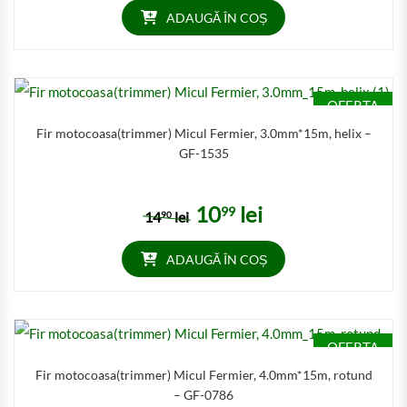
ADAUGĂ ÎN COȘ
OFERTA
Fir motocoasa(trimmer) Micul Fermier, 3.0mm*15m, helix –
GF-1535
10
lei
99
Prețul inițial a fost: 1490 lei.
Prețul curent este: 1099 lei
14
lei
90
ADAUGĂ ÎN COȘ
OFERTA
Fir motocoasa(trimmer) Micul Fermier, 4.0mm*15m, rotund
– GF-0786