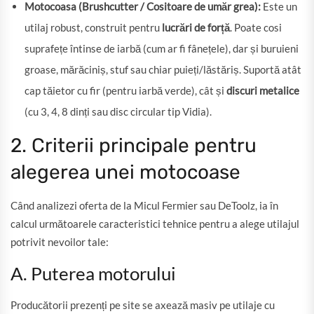
Motocoasa (Brushcutter / Cositoare de umăr grea):
Este un
utilaj robust, construit pentru
lucrări de forță
. Poate cosi
suprafețe întinse de iarbă (cum ar fi fânețele), dar și buruieni
groase, mărăciniș, stuf sau chiar puieți/lăstăriș. Suportă atât
cap tăietor cu fir (pentru iarbă verde), cât și
discuri metalice
(cu 3, 4, 8 dinți sau disc circular tip Vidia).
2. Criterii principale pentru
alegerea unei motocoase
Când analizezi oferta de la Micul Fermier sau DeToolz, ia în
calcul următoarele caracteristici tehnice pentru a alege utilajul
potrivit nevoilor tale:
A. Puterea motorului
Producătorii prezenți pe site se axează masiv pe utilaje cu