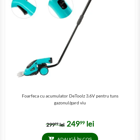
Foarfeca cu acumulator DeToolz 3.6V pentru tuns
gazonul/gard viu
249
lei
99
Prețul inițial a fost: 29999 lei.
Prețul curent este: 24999 
299
lei
99
ADAUGĂ ÎN COȘ