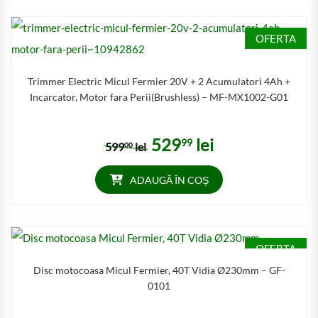
OFERTA
Trimmer Electric Micul Fermier 20V + 2 Acumulatori 4Ah +
Incarcator, Motor fara Perii(Brushless) – MF-MX1002-G01
529
lei
99
Prețul inițial a fost: 59900 lei.
Prețul curent este: 52999 
599
lei
00
ADAUGĂ ÎN COȘ
OFERTA
Disc motocoasa Micul Fermier, 40T Vidia Ø230mm – GF-
0101