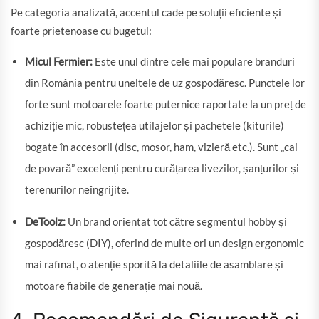
Pe categoria analizată, accentul cade pe soluții eficiente și
foarte prietenoase cu bugetul:
Micul Fermier:
Este unul dintre cele mai populare branduri
din România pentru uneltele de uz gospodăresc. Punctele lor
forte sunt motoarele foarte puternice raportate la un preț de
achiziție mic, robustețea utilajelor și pachetele (kiturile)
bogate în accesorii (disc, mosor, ham, vizieră etc.). Sunt „cai
de povară” excelenți pentru curățarea livezilor, șanțurilor și
terenurilor neîngrijite.
DeToolz:
Un brand orientat tot către segmentul hobby și
gospodăresc (DIY), oferind de multe ori un design ergonomic
mai rafinat, o atenție sporită la detaliile de asamblare și
motoare fiabile de generație mai nouă.