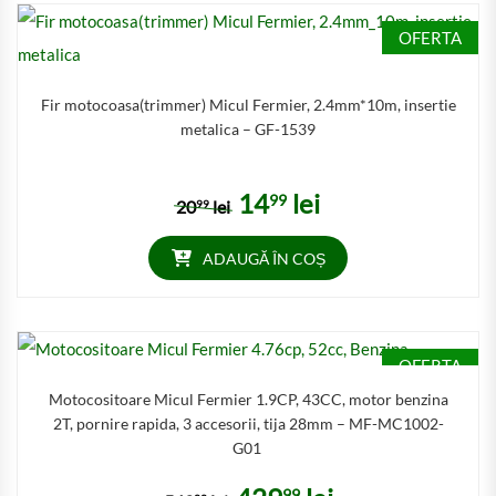
OFERTA
Fir motocoasa(trimmer) Micul Fermier, 2.4mm*10m, insertie
metalica – GF-1539
14
lei
99
Prețul inițial a fost: 2099 lei.
Prețul curent este: 1499 lei
20
lei
99
ADAUGĂ ÎN COȘ
OFERTA
Motocositoare Micul Fermier 1.9CP, 43CC, motor benzina
2T, pornire rapida, 3 accesorii, tija 28mm – MF-MC1002-
G01
99