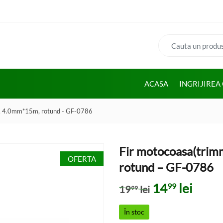
Cauta:
ACASA
INGRIJIREA
r, 4.0mm*15m, rotund - GF-0786
Fir motocoasa(trim
OFERTA
rotund – GF-0786
Prețul inițial
Prețu
14
lei
99
19
lei
99
În stoc