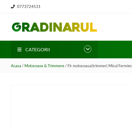
0773724531
CATEGORII
Acasa
/
Motocoase & Trimmere
/ Fir motocoasa(trimmer) Micul Fermie