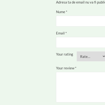
Adresa ta de email nu va fi publi
Nume
*
Email
*
Your rating
Your review
*