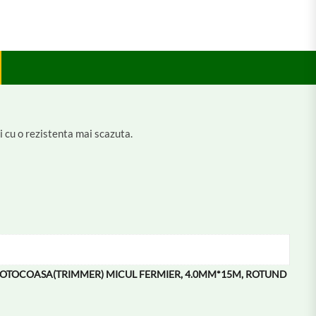
i cu o rezistenta mai scazuta.
R MOTOCOASA(TRIMMER) MICUL FERMIER, 4.0MM*15M, ROTUND