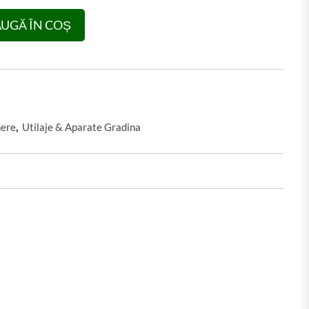
r) Micul Fermier, 4.0mm*15m, rotund - GF-0786
UGĂ ÎN COȘ
ere
,
Utilaje & Aparate Gradina