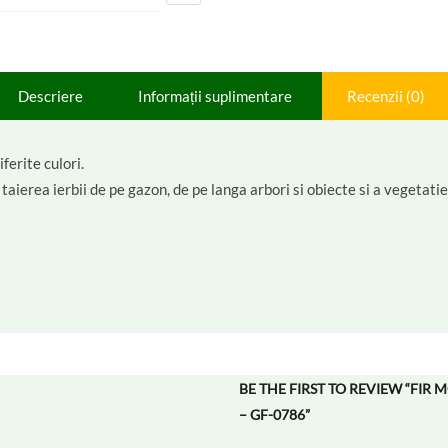
Descriere
Informații suplimentare
Recenzii (0)
ferite culori.
taierea ierbii de pe gazon, de pe langa arbori si obiecte si a vegetatie
BE THE FIRST TO REVIEW “FI
– GF-0786”