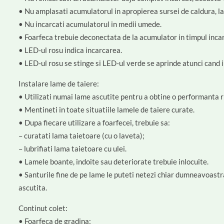
• Nu amplasati acumulatorul in apropierea sursei de caldura, la
• Nu incarcati acumulatorul in medii umede.
• Foarfeca trebuie deconectata de la acumulator in timpul incar
• LED-ul rosu indica incarcarea.
• LED-ul rosu se stinge si LED-ul verde se aprinde atunci cand i
Instalare lame de taiere:
• Utilizati numai lame ascutite pentru a obtine o performanta ri
• Mentineti in toate situatiile lamele de taiere curate.
• Dupa fiecare utilizare a foarfecei, trebuie sa:
– curatati lama taietoare (cu o laveta);
– lubrifiati lama taietoare cu ulei.
• Lamele boante, indoite sau deteriorate trebuie inlocuite.
• Santurile fine de pe lame le puteti netezi chiar dumneavoastra
ascutita.
Continut colet:
• Foarfeca de gradina;