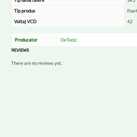
Tip lama taiere
SK5
Tip produs
Foar
Voltaj VCD
42
Producator
DeToolz
REVIEWS
There are no reviews yet.