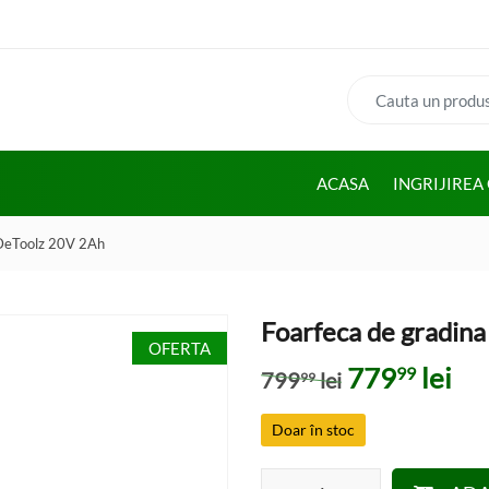
Cauta:
ACASA
INGRIJIREA
 DeToolz 20V 2Ah
Foarfeca de gradin
OFERTA
Prețul iniția
Pre
779
lei
99
799
lei
99
Doar în stoc
Cantitate Foarfeca de gradina 