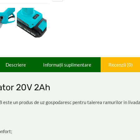
Descriere
Informații suplimentare
Recenzii (0)
ator 20V 2Ah
ste un produs de uz gospodaresc pentru taierea ramurilor in livada de 
nfort;