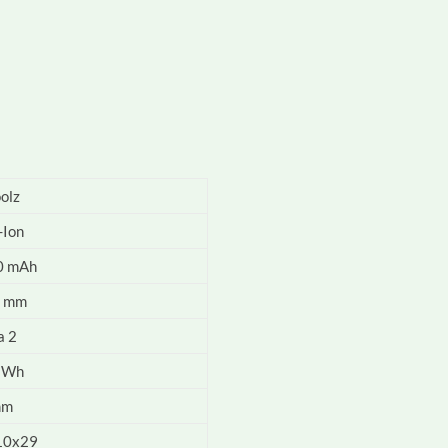
olz
-Ion
0 mAh
0 mm
a 2
 Wh
mm
10x29