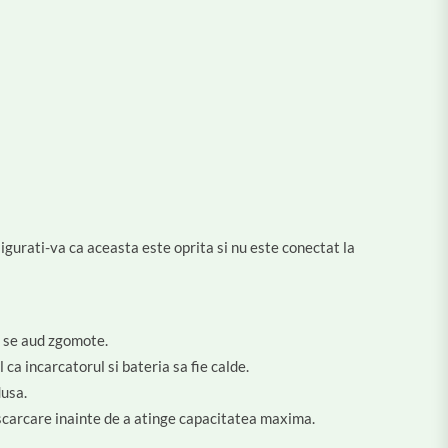
gurati-va ca aceasta este oprita si nu este conectat la
u se aud zgomote.
 ca incarcatorul si bateria sa fie calde.
dusa.
escarcare inainte de a atinge capacitatea maxima.