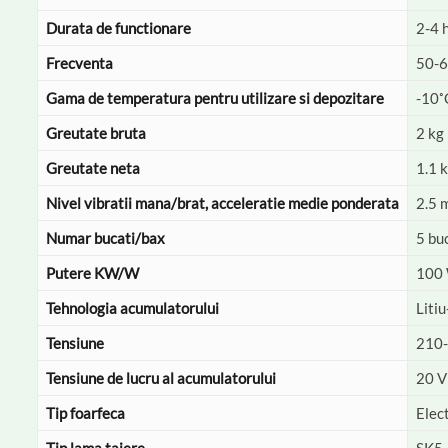
Durata de functionare
2-4 h
Frecventa
50-
Gama de temperatura pentru utilizare si depozitare
-10˚
Greutate bruta
2 kg
Greutate neta
1.1 
Nivel vibratii mana/brat, acceleratie medie ponderata
2.5 
Numar bucati/bax
5 bu
Putere KW/W
100
Tehnologia acumulatorului
Litiu
Tensiune
210-
Tensiune de lucru al acumulatorului
20 V
Tip foarfeca
Elec