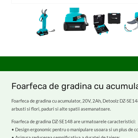
Foarfeca de gradina cu acumul
Foarfeca de gradina cu acumulator, 20V, 2Ah, Detoolz DZ-SE148 e
arbusti si flori, paduri si alte spatii asemanatoare.
Foarfeca de gradina DZ-SE148 are urmatoarele caracteristici:
• Design ergonomic pentru o manipulare usoara si un plus de co
• Asigura reducerea semnificativa a duratei de taiere;