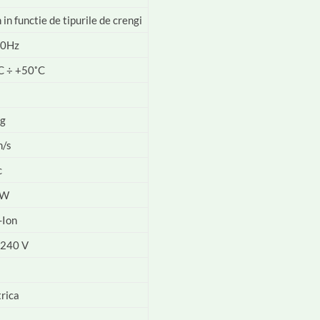
 in functie de tipurile de crengi
60Hz
C ÷ +50˚C
kg
m/s
c
 W
-Ion
240 V
trica