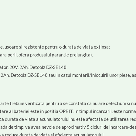
e, usoare si rezistente pentru o durata de viata extinsa;
a perii, ofera produsului garantie prelungita).
ulator, 20V, 2Ah, Detoolz DZ-SE148
2Ah, Detoolz DZ-SE148 sau in cazul montarii/inlocuirii unor piese, asi
arte trebuie verificata pentru a se constata ca nu are defectiuni si n
re al bateriei este in pozitia OPRIT. In timpul incarcarii, este normal
ca durata de viata a acumulatorului nu este afectata de utilizarea re
oada de timp, va avea nevoie de aproximativ 5 cicluri de incarcare-d
a reduce durata de viata si eficienta acumulatorului.