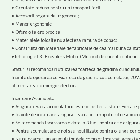
• Greutate redusa pentru un transport facil;
• Accesorii bogate de uz general;
• Maner ergonomic;
• Ofera o taiere precisa;
• Materialele folosite nu afecteza ramura de copac;
• Construita din materiale de fabricatie de cea mai buna calitat
•Tehnologie DC Brushless Motor (Motorul de curent continuu far
Sfaturi si recomandari utilizarea foarfeca de gradina cu acum
Inainte de operarea cu Foarfeca de gradina cu acumulator, 20V, 
alimentarea cu energie electrica.
Incarcare Acumulator:
• Asigurati-va ca acumulatorul este in perfecta stare. Fiecare p
• Inainte de incarcare, asigurati-va ca intrerupatorul de alimenta
• Se recomanda incarcarea o data la 3 luni, pentru a se asigura 
• Pentru acumulatarele noi sau neutilizate pentru o lunga peri
• Nu reincarcati un acumulator deja complet incarcat, aceasta v