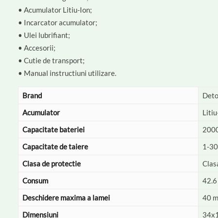
• Acumulator Litiu-Ion;
• Incarcator acumulator;
• Ulei lubrifiant;
• Accesorii;
• Cutie de transport;
• Manual instructiuni utilizare.
Brand
Deto
Acumulator
Litiu
Capacitate bateriei
200
Capacitate de taiere
1-3
Clasa de protectie
Clas
Consum
42.6
Deschidere maxima a lamei
40 
Dimensiuni
34x