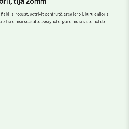
orii, tija 28mm
abil și robust, potrivit pentru tăierea ierbii, buruienilor și
il și emisii scăzute. Designul ergonomic și sistemul de