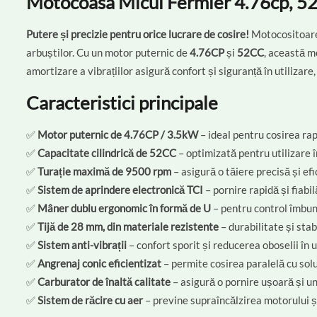
Motocoasa Micul Fermier 4.76cp, 52cc
Putere și precizie pentru orice lucrare de cosire!
Motocositoar
arbuștilor. Cu un motor puternic de
4.76CP
și
52CC
, această m
amortizare a vibrațiilor asigură confort și siguranță în utilizare,
Caracteristici principale
✅
Motor puternic de 4.76CP / 3.5kW
– ideal pentru cosirea rap
✅
Capacitate cilindrică de 52CC
– optimizată pentru utilizare 
✅
Turație maximă de 9500 rpm
– asigură o tăiere precisă și ef
✅
Sistem de aprindere electronică TCI
– pornire rapidă și fiabil
✅
Mâner dublu ergonomic în formă de U
– pentru control îmbun
✅
Tijă de 28 mm, din materiale rezistente
– durabilitate și stab
✅
Sistem anti-vibrații
– confort sporit și reducerea oboselii în u
✅
Angrenaj conic eficientizat
– permite cosirea paralelă cu sol
✅
Carburator de înaltă calitate
– asigură o pornire ușoară și u
✅
Sistem de răcire cu aer
– previne supraîncălzirea motorului ș