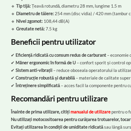
🔹
Tip tijă:
Țeavă rotundă, diametru 28 mm, lungime 1.5 m
🔹
Diametru de tăiere:
254 mm (disc vidia) / 420 mm (tambur cu
🔹
Nivel zgomot:
108,44 dB(A)
🔹
Greutate netă:
7.5 kg
Beneficii pentru utilizator
✔
Eficiență ridicată cu consum redus de carburant
– economie d
✔
Mâner ergonomic în formă de U
– confort sporit și control op
✔
Sistem anti-vibrații
– reduce oboseala operatorului la utiliza
✔
Construcție robustă și durabilă
– materiale de calitate super
✔
Întreținere simplificată
– acces facil la componente pentru cu
Recomandări pentru utilizare
Înainte de prima utilizare, citiți
manualul de utilizare
pentru o f
Nu utilizați motocositoarea pentru curățarea trotuarelor, tocar
Evitați utilizarea în condiții de umiditate ridicată
sau lângă surs