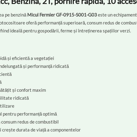
, Benzina, 2T, pornire rapida, 10 acces
ea pe benzină
Micul Fermier GF-0915-S001-G03
este un echipament fi
otocositoare oferă performanță superioară, consum redus de combustib
 fiind ideală pentru gospodării, ferme și întreținerea spațiilor verzi.
idă și eficientă a vegetației
îndelungată și performanță ridicată
icientă
ă
ătățit și confort maxim
ilitate ridicată
tilizare
ul pentru performanță optimă
n consum redus de combustibil
i crește durata de viață a componentelor