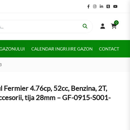
0
 GAZONULUI
CALENDAR INGRIJIRE GAZON
CONTACT
03
 Fermier 4.76cp, 52cc, Benzina, 2T,
accesorii, tija 28mm – GF-0915-S001-
l a fost: 69999 lei.
țul curent este: 58999 lei.