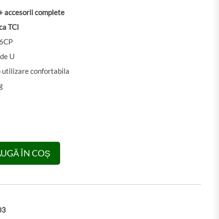
+ accesorii complete
ca TCI
.76CP
 de U
 utilizare confortabila
g
ermier 4.76cp, 52cc, Benzina, 2T, pornire rapida, 10 accesorii, ti
UGĂ ÎN COȘ
03