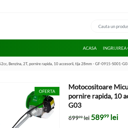
Cauta:
ACASA
INGRIJIREA
52cc, Benzina, 2T, pornire rapida, 10 accesorii, tija 28mm - GF-0915-S001-G
Motocositoare Micul
OFERTA
pornire rapida, 10 
G03
Prețul iniția
Pre
589
lei
99
699
lei
99