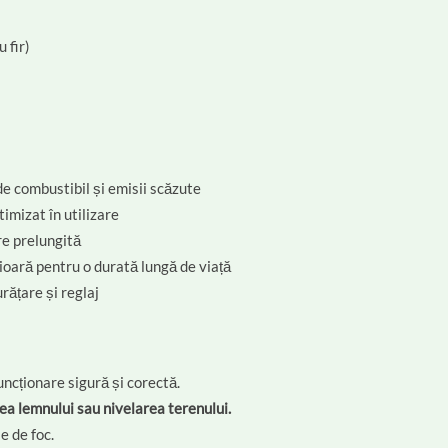
 fir)
e combustibil și emisii scăzute
timizat în utilizare
re prelungită
ioară pentru o durată lungă de viață
rățare și reglaj
uncționare sigură și corectă.
ea lemnului sau nivelarea terenului.
e de foc.