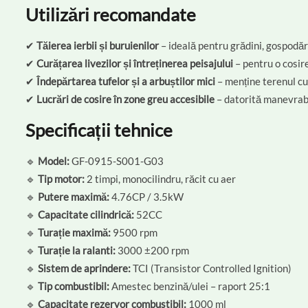
Utilizări recomandate
✔
Tăierea ierbii și buruienilor
– ideală pentru grădini, gospodăr
✔
Curățarea livezilor și întreținerea peisajului
– pentru o cosire
✔
Îndepărtarea tufelor și a arbuștilor mici
– menține terenul cur
✔
Lucrări de cosire în zone greu accesibile
– datorită manevrabili
Specificații tehnice
🔹
Model:
GF-0915-S001-G03
🔹
Tip motor:
2 timpi, monocilindru, răcit cu aer
🔹
Putere maximă:
4.76CP / 3.5kW
🔹
Capacitate cilindrică:
52CC
🔹
Turație maximă:
9500 rpm
🔹
Turație la ralanti:
3000 ±200 rpm
🔹
Sistem de aprindere:
TCI (Transistor Controlled Ignition)
🔹
Tip combustibil:
Amestec benzină/ulei – raport 25:1
🔹
Capacitate rezervor combustibil:
1000 ml