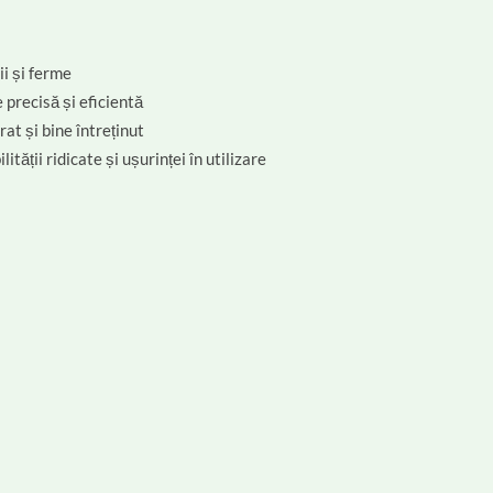
ii și ferme
 precisă și eficientă
at și bine întreținut
tății ridicate și ușurinței în utilizare