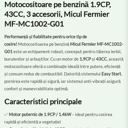
Motocositoare pe benzină 1.9CP,
43CC, 3 accesorii, Micul Fermier
MF-MC1002-G01
Performanță și fiabilitate pentru orice tip de
cosire!
Motocositoarea pe benzină
Micul Fermier MF-MC1002-
G01
este un echipament robust, conceput pentru tăierea ierbii,
buruienilor și arbuștilor. Cu un motor de
1.9CP
și
43CC
, această
motocositoare oferă o combinație ideală între putere, eficiență
și consum redus de combustibil. Datorită sistemului
Easy Start
,
pornirea este rapidă și sigură, iar sistemul anti-vibrații asigură
confort și manevrabilitate optimă.
Caracteristici principale
✅
Motor puternic de 1.9CP / 1.4kW
– ideal pentru cosirea
rapidă și eficientă a vegetației