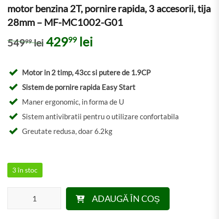
motor benzina 2T, pornire rapida, 3 accesorii, tija
28mm – MF-MC1002-G01
Prețul inițial a fost: 54999 lei.
Prețul curent este: 429
429
lei
99
549
lei
99
Motor in 2 timp, 43cc si putere de 1.9CP
Sistem de pornire rapida Easy Start
Maner ergonomic, in forma de U
Sistem antivibratii pentru o utilizare confortabila
Greutate redusa, doar 6.2kg
3 în stoc
Cantitate Motocositoare Micul Fermier 1.9CP, 43CC, motor benzi
ADAUGĂ ÎN COȘ