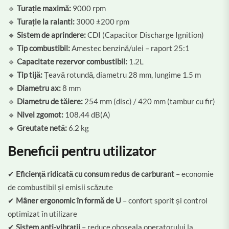
🔹
Turație maximă:
9000 rpm
🔹
Turație la ralanti:
3000 ±200 rpm
🔹
Sistem de aprindere:
CDI (Capacitor Discharge Ignition)
🔹
Tip combustibil:
Amestec benzină/ulei – raport 25:1
🔹
Capacitate rezervor combustibil:
1.2L
🔹
Tip tijă:
Țeavă rotundă, diametru 28 mm, lungime 1.5 m
🔹
Diametru ax:
8 mm
🔹
Diametru de tăiere:
254 mm (disc) / 420 mm (tambur cu fir)
🔹
Nivel zgomot:
108.44 dB(A)
🔹
Greutate netă:
6.2 kg
Beneficii pentru utilizator
✔
Eficiență ridicată cu consum redus de carburant
– economie
de combustibil și emisii scăzute
✔
Mâner ergonomic în formă de U
– confort sporit și control
optimizat în utilizare
✔
Sistem anti-vibrații
– reduce oboseala operatorului la