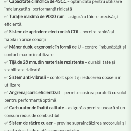
✅
Capacitate cilindrică de 43CC
– optimizată pentru utilizare
îndelungată și performanță ridicată
✅
Turație maximă de 9000 rpm
– asigură o tăiere precisă și
eficientă
✅
Sistem de aprindere electronică CDI
– pornire rapidă și
fiabilă în orice condiții
✅
Mâner dublu ergonomic în formă de U
– control îmbunătățit și
confort maxim în utilizare
✅
Tijă de 28 mm, din materiale rezistente
– durabilitate și
stabilitate ridicată
✅
Sistem anti-vibrații
– confort sporit și reducerea oboselii în
utilizare
✅
Angrenaj conic eficientizat
– permite cosirea paralelă cu solul
pentru performanță optimă
✅
Carburator de înaltă calitate
– asigură o pornire ușoară și un
consum redus de combustibil
✅
Sistem de răcire cu aer
– previne supraîncălzirea motorului și
crește durata de viață a componentelor