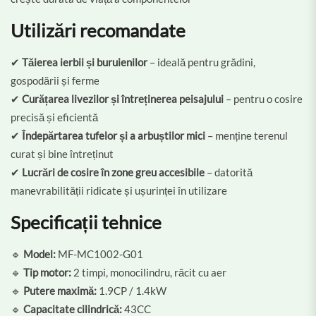
Utilizări recomandate
✔
Tăierea ierbii și buruienilor
– ideală pentru grădini,
gospodării și ferme
✔
Curățarea livezilor și întreținerea peisajului
– pentru o cosire
precisă și eficientă
✔
Îndepărtarea tufelor și a arbuștilor mici
– menține terenul
curat și bine întreținut
✔
Lucrări de cosire în zone greu accesibile
– datorită
manevrabilității ridicate și ușurinței în utilizare
Specificații tehnice
🔹
Model:
MF-MC1002-G01
🔹
Tip motor:
2 timpi, monocilindru, răcit cu aer
🔹
Putere maximă:
1.9CP / 1.4kW
🔹
Capacitate cilindrică:
43CC